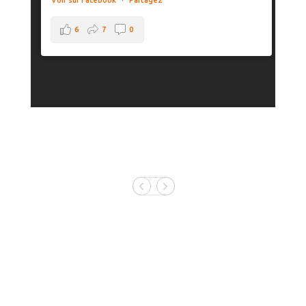
Voir sur Facebook
·
Partagez
6
7
0