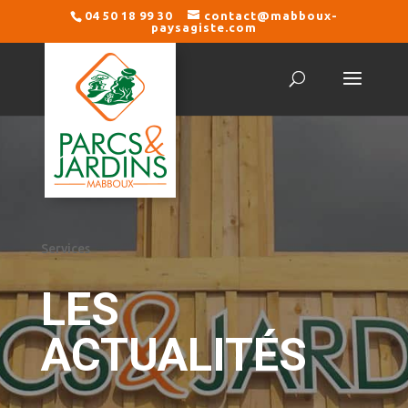
04 50 18 99 30
contact@mabboux-
paysagiste.com
Services
LES
ACTUALITÉS